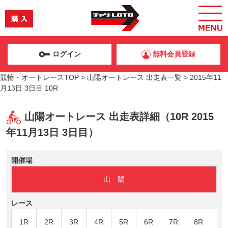
ログイン
無料会員登録
競輪・オートレースTOP
>
山陽オートレース 出走表一覧
>
2015年11
月13日 3日目 10R
山陽オートレース 出走表詳細（10R 2015
年11月13日 3日目）
開催場
山 陽
レース
1R
2R
3R
4R
5R
6R
7R
8R
9R