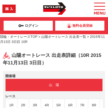
ログイン
無料会員登録
競輪・オートレースTOP
>
山陽オートレース 出走表一覧
>
2015年11
月13日 3日目 10R
山陽オートレース 出走表詳細（10R 2015
年11月13日 3日目）
開催場
山 陽
レース
1R
2R
3R
4R
5R
6R
7R
8R
9R