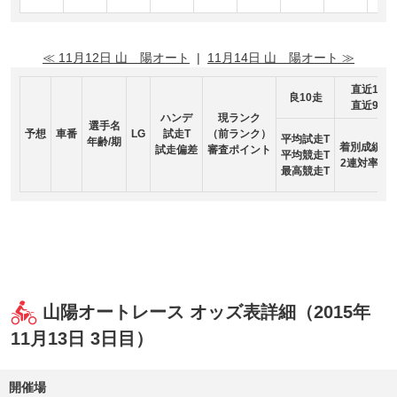
≪ 11月12日 山 陽オート
|
11月14日 山 陽オート ≫
直近10
良10走
直近90
ハンデ
現ランク
選手名
予想
車番
LG
試走T
（前ランク）
平均試走T
年齢/期
着別成績 
試走偏差
審査ポイント
平均競走T
2連対率 
最高競走T
山陽オートレース オッズ表詳細（2015年
11月13日 3日目）
開催場