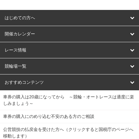
はじめての方へ
はじめての方へ
開催カレンダー
競輪
レース情報
オートレース
レース予想
競輪場一覧
競輪くじ
レース結果
北日本
函館競輪場
青森競輪場
いわき平競輪場
おすすめコンテンツ
車券の購入は20歳になってから ～競輪・オートレースは適度に楽
Dokanto!
キャリーオーバー一覧
関
競輪選手情報
弥彦競輪場
前橋競輪場
取手競輪場
宇都宮競輪場
しみましょう～
東
大宮競輪場
西武園競輪場
京王閣競輪場
立川競輪場
チャリロトプラザ
Perfecta Navi
車券の購入にのめり込む不安のある方のご相談
南
松戸競輪場
千葉競輪場
川崎競輪場
平塚競輪場
公営競技の払戻金を受けた方へ（クリックすると国税庁のページへ
netkeirin
関
移動します）
小田原競輪場
伊東競輪場
静岡競輪場
東