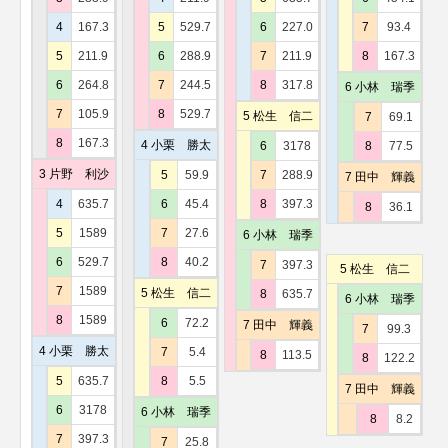
4
167.3
5
529.7
6
227.0
7
93.4
5
211.9
6
288.9
7
211.9
8
167.3
6
264.8
7
244.5
8
317.8
6 小林 瑞季
7
105.9
8
529.7
5 松生 信二
7
69.1
8
167.3
4 小栗 勝太
6
3178
8
77.5
3 片野 利沙
5
59.9
7
288.9
7 田中 輝義
4
635.7
6
45.4
8
397.3
8
36.1
5
1589
7
27.6
6 小林 瑞季
6
529.7
8
40.2
7
397.3
5 松生 信二
7
1589
5 松生 信二
8
635.7
6 小林 瑞季
8
1589
6
72.2
7 田中 輝義
7
99.3
4 小栗 勝太
7
5.4
8
113.5
8
122.2
5
635.7
8
5.5
7 田中 輝義
6
3178
6 小林 瑞季
8
8.2
7
397.3
7
25.8