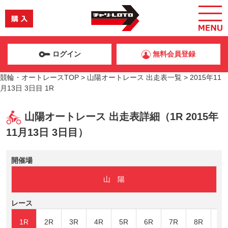
ログイン
無料会員登録
競輪・オートレースTOP
>
山陽オートレース 出走表一覧
>
2015年11
月13日 3日目 1R
山陽オートレース 出走表詳細（1R 2015年
11月13日 3日目）
開催場
山 陽
レース
1R
2R
3R
4R
5R
6R
7R
8R
9R