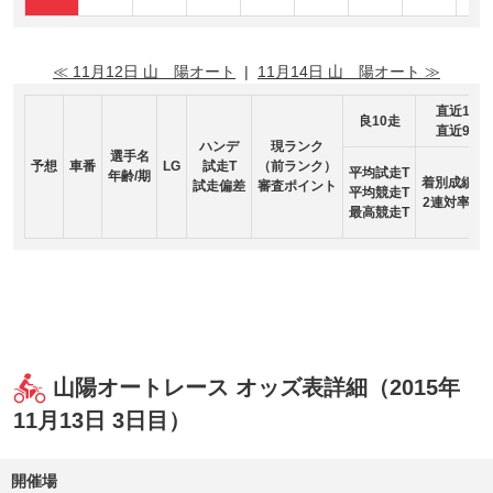
≪ 11月12日 山 陽オート
|
11月14日 山 陽オート ≫
直近10
良10走
直近90
ハンデ
現ランク
選手名
予想
車番
LG
試走T
（前ランク）
平均試走T
年齢/期
着別成績 
試走偏差
審査ポイント
平均競走T
2連対率 
最高競走T
山陽オートレース オッズ表詳細（2015年
11月13日 3日目）
開催場