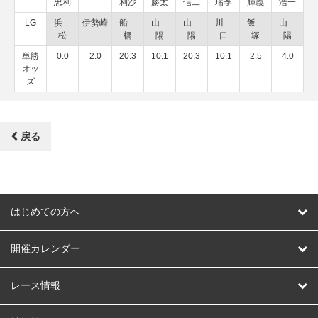
忠利
利沙
勝太
信二
瑞季
輝義
浩一
LG
浜
伊勢崎
船
山
山
川
飯
山
松
橋
陽
陽
口
塚
陽
単勝
0.0
2.0
20.3
10.1
20.3
10.1
2.5
4.0
オッ
ズ
戻る
はじめての方へ
はじめての方へ
開催カレンダー
競輪
レース情報