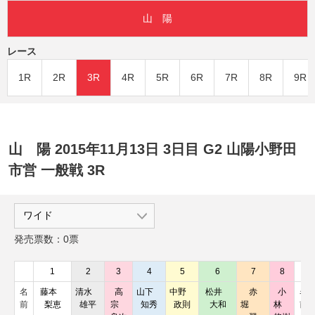
山 陽
レース
1R
2R
3R
4R
5R
6R
7R
8R
9R
山 陽 2015年11月13日 3日目 G2 山陽小野田
市営 一般戦 3R
発売票数：0票
1
2
3
4
5
6
7
8
名
藤本
清水
高
山下
中野
松井
赤
小
名
前
梨恵
雄平
宗
知秀
政則
大和
堀
林
前