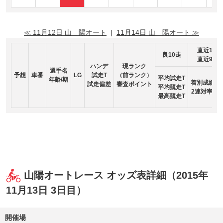
≪ 11月12日 山 陽オート
|
11月14日 山 陽オート ≫
直近10
良10走
直近90
ハンデ
現ランク
選手名
予想
車番
LG
試走T
（前ランク）
平均試走T
年齢/期
着別成績 
試走偏差
審査ポイント
平均競走T
2連対率 
最高競走T
山陽オートレース オッズ表詳細（2015年
11月13日 3日目）
開催場