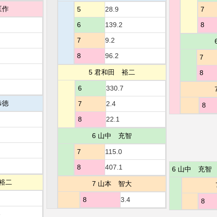
匡作
5
28.9
7
6
139.2
8
7
9.2
8
96.2
7
5 君和田 裕二
8
6
330.7
恭徳
7
2.4
8
8
22.1
6 山中 充智
7
115.0
8
407.1
6 山中 充智
 裕二
7 山本 智大
8
3.4
8
8