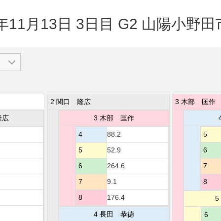
年11月13日 3日目 G2 山陽小野田
2 関口 隆広
3 木部 匡作
隆広
3 木部 匡作
4
88.2
5
5
52.9
6
6
264.6
7
7
9.1
8
8
176.4
5
4 長田 恭徳
6