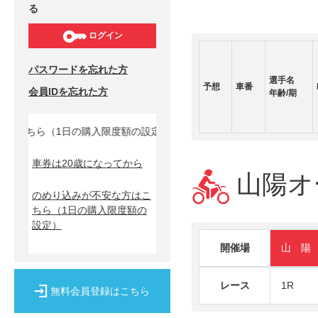
る
ログイン
パスワードを忘れた方
選手名
予想
車番
会員IDを忘れた方
年齢/期
こちら（1日の購入限度額の設定）↓
車券は20歳になってから
山陽オー
のめり込みが不安な方はこ
ちら
（1日の購入限度額の
設定）
開催場
山 陽
レース
1R
無料会員登録はこちら