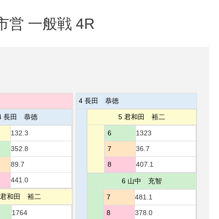
市営 一般戦 4R
4 長田 恭徳
4 長田 恭徳
5 君和田 裕二
132.3
6
1323
352.8
7
36.7
89.7
8
407.1
441.0
6 山中 充智
 君和田 裕二
7
481.1
1764
8
378.0