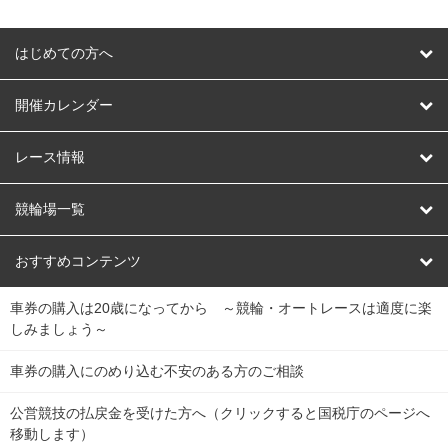
はじめての方へ
はじめての方へ
開催カレンダー
競輪
レース情報
オートレース
レース予想
競輪場一覧
競輪くじ
レース結果
北日本
函館競輪場
青森競輪場
いわき平競輪場
おすすめコンテンツ
車券の購入は20歳になってから ～競輪・オートレースは適度に楽
Dokanto!
キャリーオーバー一覧
関
競輪選手情報
弥彦競輪場
前橋競輪場
取手競輪場
宇都宮競輪場
しみましょう～
東
大宮競輪場
西武園競輪場
京王閣競輪場
立川競輪場
チャリロトプラザ
Perfecta Navi
車券の購入にのめり込む不安のある方のご相談
南
松戸競輪場
千葉競輪場
川崎競輪場
平塚競輪場
公営競技の払戻金を受けた方へ（クリックすると国税庁のページへ
netkeirin
関
移動します）
小田原競輪場
伊東競輪場
静岡競輪場
東