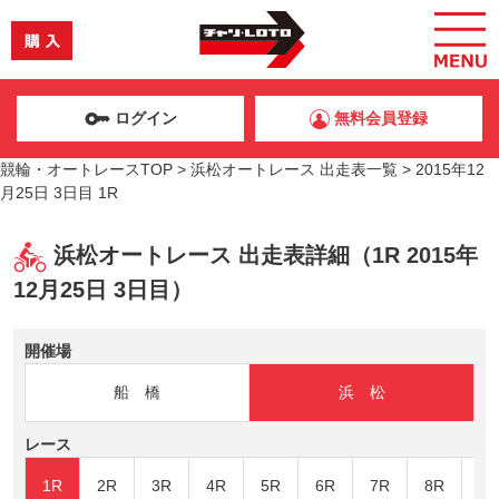
ログイン
無料会員登録
競輪・オートレースTOP
>
浜松オートレース 出走表一覧
>
2015年12
月25日 3日目 1R
浜松オートレース 出走表詳細（1R 2015年
12月25日 3日目）
開催場
船 橋
浜 松
レース
1R
2R
3R
4R
5R
6R
7R
8R
9R