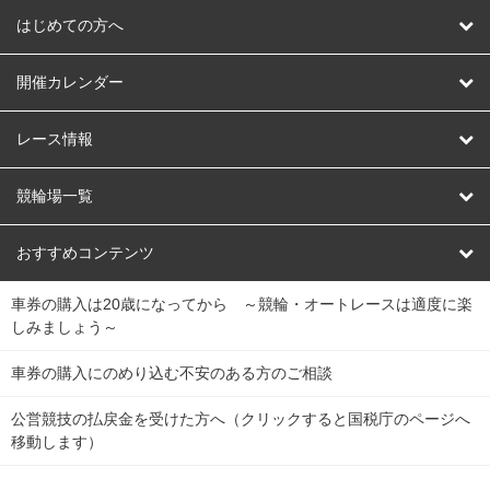
はじめての方へ
はじめての方へ
開催カレンダー
競輪
レース情報
オートレース
レース予想
競輪場一覧
競輪くじ
レース結果
北日本
函館競輪場
青森競輪場
いわき平競輪場
おすすめコンテンツ
車券の購入は20歳になってから ～競輪・オートレースは適度に楽
Dokanto!
キャリーオーバー一覧
関
競輪選手情報
弥彦競輪場
前橋競輪場
取手競輪場
宇都宮競輪場
しみましょう～
東
大宮競輪場
西武園競輪場
京王閣競輪場
立川競輪場
チャリロトプラザ
Perfecta Navi
車券の購入にのめり込む不安のある方のご相談
南
松戸競輪場
千葉競輪場
川崎競輪場
平塚競輪場
公営競技の払戻金を受けた方へ（クリックすると国税庁のページへ
netkeirin
関
移動します）
小田原競輪場
伊東競輪場
静岡競輪場
東
ケイリンガル