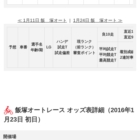
≪ 1月11日 飯 塚オート
|
1月24日 飯 塚オート ≫
直近10
良10走
直近90
ハンデ
現ランク
選手名
予想
車番
LG
試走T
（前ランク）
平均試走T
年齢/期
着別成績 
試走偏差
審査ポイント
平均競走T
2連対率 
最高競走T
飯塚オートレース オッズ表詳細（2016年1
月23日 初日）
開催場