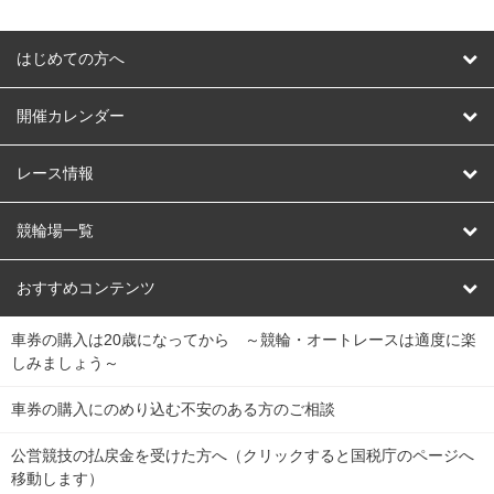
はじめての方へ
はじめての方へ
開催カレンダー
競輪
レース情報
オートレース
レース予想
競輪場一覧
競輪くじ
レース結果
北日本
函館競輪場
青森競輪場
いわき平競輪場
おすすめコンテンツ
車券の購入は20歳になってから ～競輪・オートレースは適度に楽
Dokanto!
キャリーオーバー一覧
関
競輪選手情報
弥彦競輪場
前橋競輪場
取手競輪場
宇都宮競輪場
しみましょう～
東
大宮競輪場
西武園競輪場
京王閣競輪場
立川競輪場
チャリロトプラザ
Perfecta Navi
車券の購入にのめり込む不安のある方のご相談
南
松戸競輪場
千葉競輪場
川崎競輪場
平塚競輪場
公営競技の払戻金を受けた方へ（クリックすると国税庁のページへ
netkeirin
関
移動します）
小田原競輪場
伊東競輪場
静岡競輪場
東