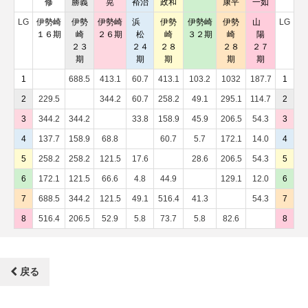
修
勝義
晃
裕治
政和
康平
一如
LG
伊勢崎
伊勢
伊勢崎
浜
伊勢
伊勢崎
伊勢
山
LG
１６期
崎
２６期
松
崎
３２期
崎
陽
２３
２４
２８
２８
２７
期
期
期
期
期
1
688.5
413.1
60.7
413.1
103.2
1032
187.7
1
2
229.5
344.2
60.7
258.2
49.1
295.1
114.7
2
3
344.2
344.2
33.8
158.9
45.9
206.5
54.3
3
4
137.7
158.9
68.8
60.7
5.7
172.1
14.0
4
5
258.2
258.2
121.5
17.6
28.6
206.5
54.3
5
6
172.1
121.5
66.6
4.8
44.9
129.1
12.0
6
7
688.5
344.2
121.5
49.1
516.4
41.3
54.3
7
8
516.4
206.5
52.9
5.8
73.7
5.8
82.6
8
戻る