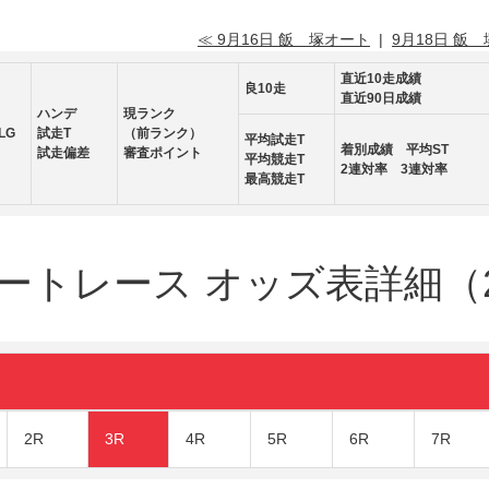
≪ 9月16日 飯 塚オート
|
9月18日 飯
直近10走成績
良10走
直近90日成績
ハンデ
現ランク
LG
試走T
（前ランク）
平均試走T
着別成績 平均ST
試走偏差
審査ポイント
平均競走T
2連対率 3連対率
最高競走T
トレース オッズ表詳細（20
2R
3R
4R
5R
6R
7R