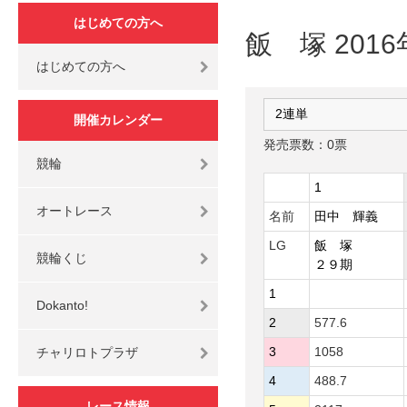
はじめての方へ
飯 塚 2016
はじめての方へ
開催カレンダー
発売票数：0票
競輪
1
オートレース
名前
田中 輝義
LG
飯 塚
競輪くじ
２９期
1
Dokanto!
2
577.6
3
1058
チャリロトプラザ
4
488.7
レース情報