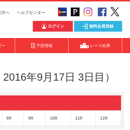
の方へ
ヘルプセンター
ログイン
無料会員登録
ダー
予想情報
レース結果
016年9月17日 3日目）
8R
9R
10R
11R
12R