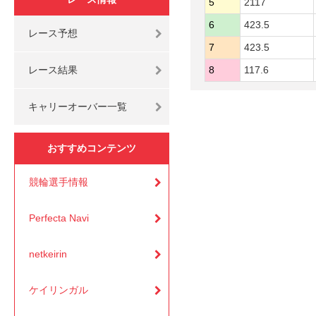
5
2117
6
423.5
レース予想
7
423.5
レース結果
8
117.6
キャリーオーバー一覧
おすすめコンテンツ
競輪選手情報
Perfecta Navi
netkeirin
ケイリンガル