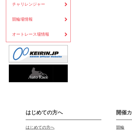
チャリレンジャー
競輪場情報
オートレース場情報
はじめての方へ
開催
はじめての方へ
競輪