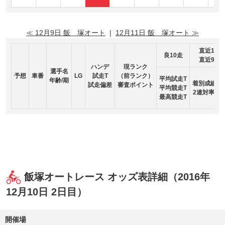
≪ 12月9日 飯 塚オート
|
12月11日 飯 塚オート ≫
直近10
良10走
直近90
ハンデ
現ランク
選手名
予想
車番
LG
試走T
（前ランク）
平均試走T
年齢/期
着別成績 
試走偏差
審査ポイント
平均競走T
2連対率 
最高競走T
飯塚オートレース オッズ表詳細（2016年
12月10日 2日目）
開催場