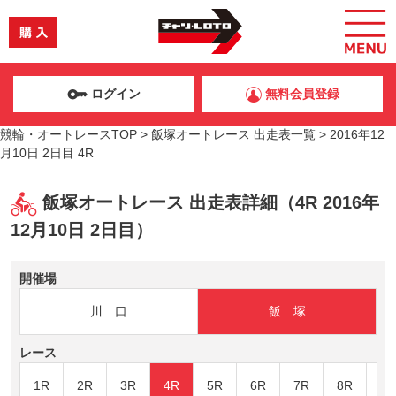
ログイン
無料会員登録
競輪・オートレースTOP
>
飯塚オートレース 出走表一覧
>
2016年12
月10日 2日目 4R
飯塚オートレース 出走表詳細（4R 2016年
12月10日 2日目）
開催場
川 口
飯 塚
レース
1R
2R
3R
4R
5R
6R
7R
8R
9R