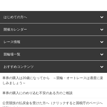
はじめての方へ
はじめての方へ
開催カレンダー
競輪
レース情報
オートレース
レース予想
競輪場一覧
競輪くじ
レース結果
北日本
函館競輪場
青森競輪場
いわき平競輪場
おすすめコンテンツ
車券の購入は20歳になってから ～競輪・オートレースは適度に楽
Dokanto!
キャリーオーバー一覧
関
競輪選手情報
弥彦競輪場
前橋競輪場
取手競輪場
宇都宮競輪場
しみましょう～
東
大宮競輪場
西武園競輪場
京王閣競輪場
立川競輪場
チャリロトプラザ
Perfecta Navi
車券の購入にのめり込む不安のある方のご相談
南
松戸競輪場
千葉競輪場
川崎競輪場
平塚競輪場
公営競技の払戻金を受けた方へ（クリックすると国税庁のページへ
netkeirin
関