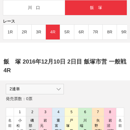
川 口
飯 塚
レース
1R
2R
3R
4R
5R
6R
7R
8R
9R
飯 塚 2016年12月10日 2日目 飯塚市営 一般戦
4R
発売票数：0票
1
2
3
4
5
6
7
8
名
小
磯
岩
重
戸
川
矢
岩
名
前
松
部
元
富
塚
端
野
沼
前