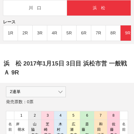
川 口
浜 松
レース
1R
2R
3R
4R
5R
6R
7R
8R
9R
浜 松 2017年1月15日 3日目 浜松市営 一般戦
Ａ 9R
発売票数：0票
1
2
3
4
5
6
7
8
名
岸
山
芝
木
広
斎
和
佐
名
前
萌水
脇
崎
村
瀬
藤
田
藤
前