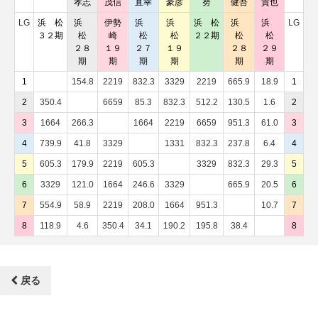
孝志
茂信
直幸
豪彦
努
健吾
貴也
LG
浜 松
浜
伊勢
浜
浜
浜 松
浜
浜
LG
３２期
松
崎
松
松
２２期
松
松
２８
１９
２７
１９
２８
２９
期
期
期
期
期
期
1
154.8
2219
832.3
3329
2219
665.9
18.9
1
2
350.4
6659
85.3
832.3
512.2
130.5
1.6
2
3
1664
266.3
1664
2219
6659
951.3
61.0
3
4
739.9
41.8
3329
1331
832.3
237.8
6.4
4
5
605.3
179.9
2219
605.3
3329
832.3
29.3
5
6
3329
121.0
1664
246.6
3329
665.9
20.5
6
7
554.9
58.9
2219
208.0
1664
951.3
10.7
7
8
118.9
4.6
350.4
34.1
190.2
195.8
38.4
8
戻る