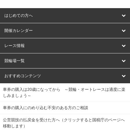
はじめての方へ
はじめての方へ
開催カレンダー
競輪
レース情報
オートレース
レース予想
競輪場一覧
競輪くじ
レース結果
北日本
函館競輪場
青森競輪場
いわき平競輪場
おすすめコンテンツ
車券の購入は20歳になってから ～競輪・オートレースは適度に楽
Dokanto!
キャリーオーバー一覧
関
競輪選手情報
弥彦競輪場
前橋競輪場
取手競輪場
宇都宮競輪場
しみましょう～
東
大宮競輪場
西武園競輪場
京王閣競輪場
立川競輪場
チャリロトプラザ
Perfecta Navi
車券の購入にのめり込む不安のある方のご相談
南
松戸競輪場
千葉競輪場
川崎競輪場
平塚競輪場
公営競技の払戻金を受けた方へ（クリックすると国税庁のページへ
netkeirin
関
移動します）
小田原競輪場
伊東競輪場
静岡競輪場
東