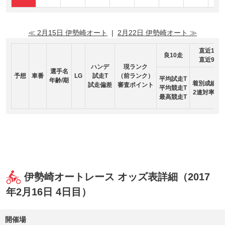
≪ 2月15日 伊勢崎オート
|
2月22日 伊勢崎オート ≫
直近10
良10走
直近90
ハンデ
現ランク
選手名
予想
車番
LG
試走T
（前ランク）
平均試走T
年齢/期
着別成績 
試走偏差
審査ポイント
平均競走T
2連対率 
最高競走T
伊勢崎オートレース オッズ表詳細（2017
年2月16日 4日目）
開催場