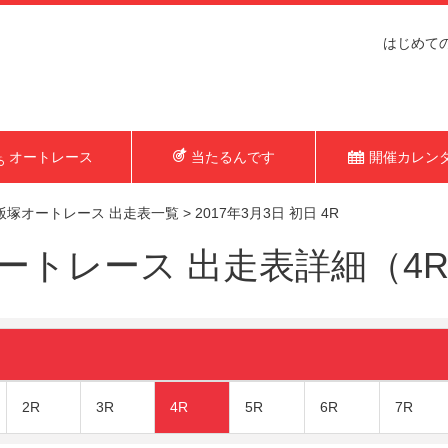
はじめて
オートレース
当たるんです
開催カレン
飯塚オートレース 出走表一覧
>
2017年3月3日 初日 4R
トレース 出走表詳細（4R 2
2R
3R
4R
5R
6R
7R