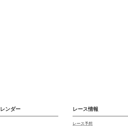
カレンダー
レース情報
レース予想