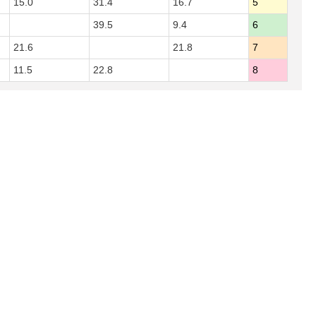
15.0
31.4
16.7
5
39.5
9.4
6
21.6
21.8
7
11.5
22.8
8