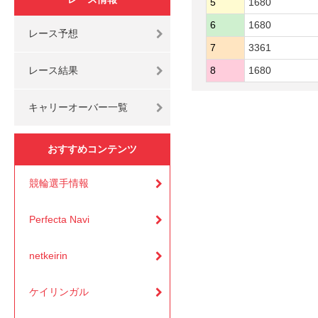
5
1680
6
1680
レース予想
7
3361
レース結果
8
1680
キャリーオーバー一覧
おすすめコンテンツ
競輪選手情報
Perfecta Navi
netkeirin
ケイリンガル