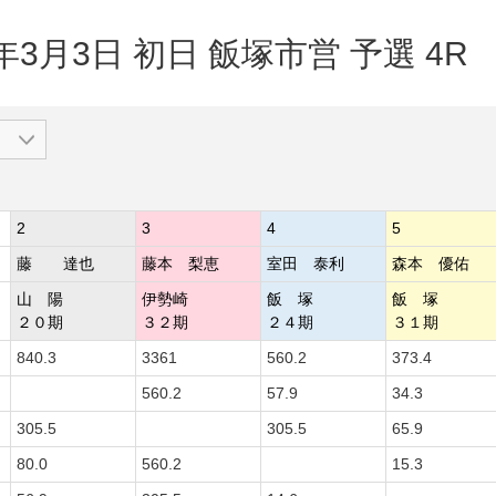
7年3月3日 初日 飯塚市営 予選 4R
2
3
4
5
藤 達也
藤本 梨恵
室田 泰利
森本 優佑
山 陽
伊勢崎
飯 塚
飯 塚
２０期
３２期
２４期
３１期
840.3
3361
560.2
373.4
560.2
57.9
34.3
305.5
305.5
65.9
80.0
560.2
15.3