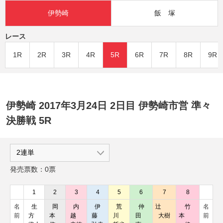
伊勢崎
飯 塚
レース
1R
2R
3R
4R
5R
6R
7R
8R
9R
伊勢崎 2017年3月24日 2日目 伊勢崎市営 準々
決勝戦 5R
発売票数：0票
1
2
3
4
5
6
7
8
名
生
岡
内
伊
荒
仲
辻
竹
名
前
方
本
越
藤
川
田
大樹
本
前