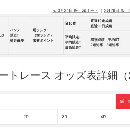
≪ 3月24日 飯 塚オート
|
3月26日 飯
直近10走成績
良10走
直近90日成績
ハンデ
現ランク
LG
試走T
（前ランク）
平均試走T
着別成績 平均ST
試走偏差
審査ポイント
平均競走T
2連対率 3連対率
最高競走T
トレース オッズ表詳細（20
飯 
2R
3R
4R