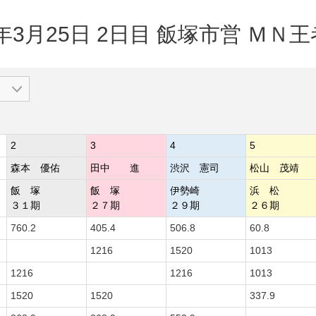
7年3月25日 2日目 飯塚市営 ＭＮ
2
3
4
5
森本 優佑
田中 進
渋沢 憲司
松山 茂靖
飯 塚
飯 塚
伊勢崎
浜 松
３１期
２７期
２９期
２６期
760.2
405.4
506.8
60.8
1216
1520
1013
1216
1216
1013
1520
1520
337.9