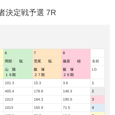
王者決定戦予選 7R
6
7
8
岡部 聡
荒尾 聡
篠原 睦
名前
山 陽
飯 塚
飯 塚
LG
１９期
２７期
２６期
101.3
15.3
3.6
1
405.4
178.8
148.3
2
1013
184.3
190.0
3
1013
155.9
71.5
4