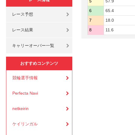
5
57.9
6
65.4
レース予想
7
18.0
レース結果
8
11.6
キャリーオーバー一覧
おすすめコンテンツ
競輪選手情報
Perfecta Navi
netkeirin
ケイリンガル