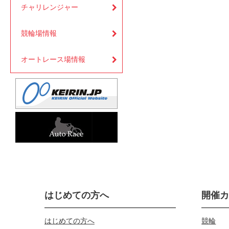
チャリレンジャー
競輪場情報
オートレース場情報
はじめての方へ
開催
はじめての方へ
競輪