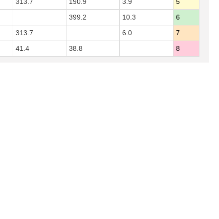
313.7
190.9
3.9
5
399.2
10.3
6
313.7
6.0
7
41.4
38.8
8