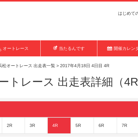
はじめて
オートレース
当たるんです
開催カレン
浜松オートレース 出走表一覧
>
2017年4月18日 4日目 4R
トレース 出走表詳細（4R 2
2R
3R
4R
5R
6R
7R