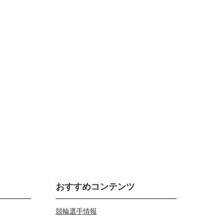
おすすめコンテンツ
競輪選手情報