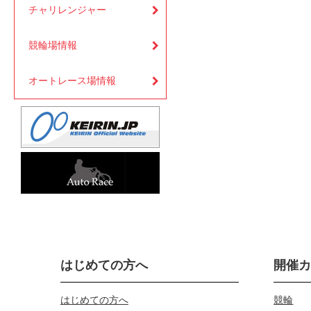
チャリレンジャー
競輪場情報
オートレース場情報
はじめての方へ
開催
はじめての方へ
競輪