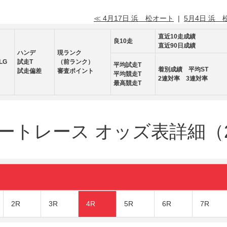
≪ 4月17日 浜 松オート
|
5月4日 浜 
直近10走成績
良10走
直近90日成績
ハンデ
現ランク
LG
試走T
（前ランク）
平均試走T
着別成績 平均ST
試走偏差
審査ポイント
平均競走T
2連対率 3連対率
最高競走T
トレース オッズ表詳細（20
2R
3R
4R
5R
6R
7R