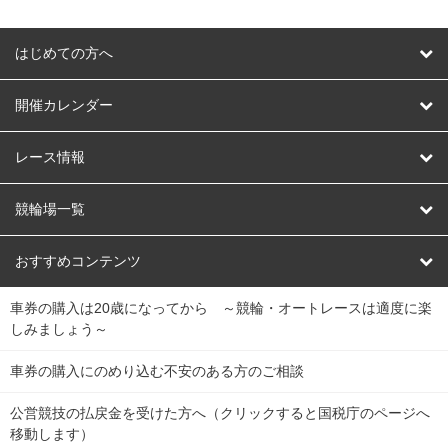
はじめての方へ
はじめての方へ
開催カレンダー
競輪
レース情報
オートレース
レース予想
競輪場一覧
競輪くじ
レース結果
北日本
函館競輪場
青森競輪場
いわき平競輪場
おすすめコンテンツ
車券の購入は20歳になってから ～競輪・オートレースは適度に楽
Dokanto!
キャリーオーバー一覧
関
競輪選手情報
弥彦競輪場
前橋競輪場
取手競輪場
宇都宮競輪場
しみましょう～
東
大宮競輪場
西武園競輪場
京王閣競輪場
立川競輪場
チャリロトプラザ
Perfecta Navi
車券の購入にのめり込む不安のある方のご相談
南
松戸競輪場
千葉競輪場
川崎競輪場
平塚競輪場
公営競技の払戻金を受けた方へ（クリックすると国税庁のページへ
netkeirin
関
移動します）
小田原競輪場
伊東競輪場
静岡競輪場
東