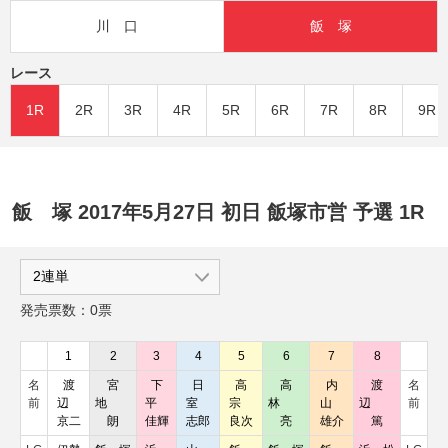
川 口
飯 塚
レース
1R
2R
3R
4R
5R
6R
7R
8R
9R
飯 塚 2017年5月27日 初日 飯塚市営 予選 1R
発売票数：0票
1
2
3
4
5
6
7
8
名
渡
宮
下
日
高
高
内
渡
名
前
辺
地
平
室
宗
林
山
辺
前
京二
朗
佳輝
志郎
良次
亮
雄介
篤