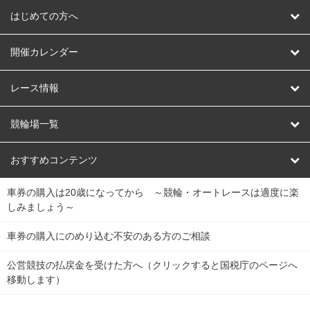
はじめての方へ
はじめての方へ
開催カレンダー
競輪
レース情報
オートレース
レース予想
競輪場一覧
競輪くじ
レース結果
北日本
函館競輪場
青森競輪場
いわき平競輪場
おすすめコンテンツ
車券の購入は20歳になってから ～競輪・オートレースは適度に楽
Dokanto!
キャリーオーバー一覧
関
競輪選手情報
弥彦競輪場
前橋競輪場
取手競輪場
宇都宮競輪場
しみましょう～
東
大宮競輪場
西武園競輪場
京王閣競輪場
立川競輪場
チャリロトプラザ
Perfecta Navi
車券の購入にのめり込む不安のある方のご相談
南
松戸競輪場
千葉競輪場
川崎競輪場
平塚競輪場
公営競技の払戻金を受けた方へ（クリックすると国税庁のページへ
netkeirin
関
移動します）
小田原競輪場
伊東競輪場
静岡競輪場
東
ケイリンガル