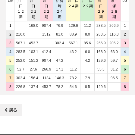
LG
川
川
川
伊勢
川 口
川 口
川
飯
LG
口
口
口
崎
２４期
２２期
口
塚
１２
２１
２２
２４
２９
２８
期
期
期
期
期
期
1
168.0
907.4
76.9
129.6
11.2
283.5
266.9
1
2
216.0
1512
81.0
88.9
8.0
283.5
116.3
2
3
567.1
453.7
302.4
567.1
85.6
266.9
206.2
3
4
283.5
103.1
412.4
43.2
6.0
168.0
63.0
4
5
252.0
151.2
907.4
47.2
4.2
129.6
59.7
5
6
52.7
27.6
266.9
17.1
11.2
55.3
31.2
6
7
302.4
156.4
1134
146.3
78.2
7.9
96.5
7
8
226.8
137.4
453.7
78.2
54.6
8.5
129.6
8
戻る