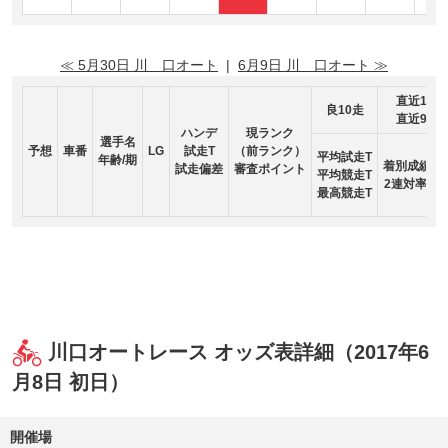
≪ 5月30日 川 口オート
|
6月9日 川 口オート ≫
直近10
良10走
直近90
ハンデ
現ランク
選手名
予想
車番
LG
試走T
（前ランク）
平均試走T
年齢/期
着別成績 
試走偏差
審査ポイント
平均競走T
2連対率 
最高競走T
川口オートレース オッズ表詳細（2017年6
月8日 初日）
開催場