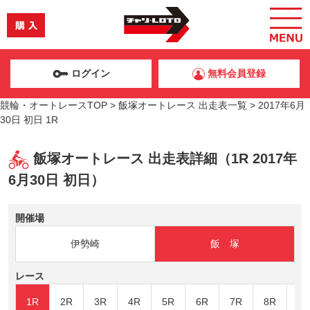
ログイン
無料会員登録
競輪・オートレースTOP
>
飯塚オートレース 出走表一覧
>
2017年6月
30日 初日 1R
飯塚オートレース 出走表詳細（1R 2017年
6月30日 初日）
開催場
伊勢崎
飯 塚
レース
1R
2R
3R
4R
5R
6R
7R
8R
9R