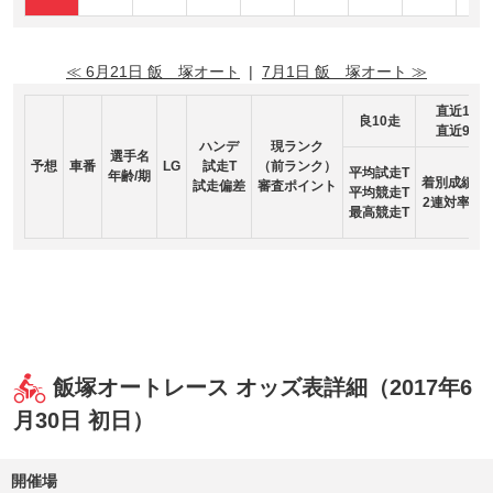
≪ 6月21日 飯 塚オート
|
7月1日 飯 塚オート ≫
直近10
良10走
直近90
ハンデ
現ランク
選手名
予想
車番
LG
試走T
（前ランク）
平均試走T
年齢/期
着別成績 
試走偏差
審査ポイント
平均競走T
2連対率 
最高競走T
飯塚オートレース オッズ表詳細（2017年6
月30日 初日）
開催場