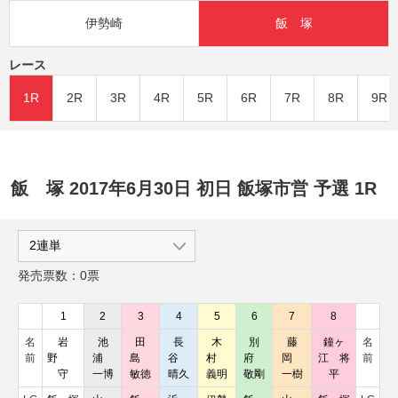
伊勢崎
飯 塚
レース
1R
2R
3R
4R
5R
6R
7R
8R
9R
飯 塚 2017年6月30日 初日 飯塚市営 予選 1R
発売票数：0票
1
2
3
4
5
6
7
8
名
岩
池
田
長
木
別
藤
鐘ヶ
名
前
野
浦
島
谷
村
府
岡
江 将
前
守
一博
敏徳
晴久
義明
敬剛
一樹
平