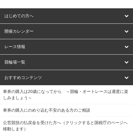
はじめての方へ
はじめての方へ
開催カレンダー
競輪
レース情報
オートレース
レース予想
競輪場一覧
競輪くじ
レース結果
北日本
函館競輪場
青森競輪場
いわき平競輪場
おすすめコンテンツ
車券の購入は20歳になってから ～競輪・オートレースは適度に楽
Dokanto!
キャリーオーバー一覧
関
競輪選手情報
弥彦競輪場
前橋競輪場
取手競輪場
宇都宮競輪場
しみましょう～
東
大宮競輪場
西武園競輪場
京王閣競輪場
立川競輪場
チャリロトプラザ
Perfecta Navi
車券の購入にのめり込む不安のある方のご相談
南
松戸競輪場
千葉競輪場
川崎競輪場
平塚競輪場
公営競技の払戻金を受けた方へ（クリックすると国税庁のページへ
netkeirin
関
移動します）
小田原競輪場
伊東競輪場
静岡競輪場
東