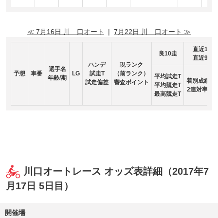
≪ 7月16日 川 口オート
|
7月22日 川 口オート ≫
直近10
良10走
直近90
ハンデ
現ランク
選手名
予想
車番
LG
試走T
（前ランク）
平均試走T
年齢/期
着別成績 
試走偏差
審査ポイント
平均競走T
2連対率 
最高競走T
川口オートレース オッズ表詳細（2017年7
月17日 5日目）
開催場