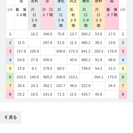
茂
友和
歩
達也
武之
雅崇
政和
聡
LG
飯 塚
川
川 口
川
浜
川
川
飯 塚
LG
２６期
口
２７期
口
松
口
口
２７期
２５
２８
２６
２９
２３
期
期
期
期
期
1
10.2
346.0
70.8
13.7
560.2
53.6
17.5
1
2
11.5
297.8
51.9
11.3
480.2
39.2
13.6
2
3
157.9
105.9
309.6
174.3
941.2
250.3
176.9
3
4
54.8
27.9
500.6
45.6
480.2
91.9
48.9
4
5
15.9
8.1
379.5
60.0
759.0
54.3
15.3
5
6
253.0
140.0
905.0
309.6
210.1
294.1
175.6
6
7
39.4
24.3
392.1
102.7
36.0
522.9
34.4
7
8
25.2
10.5
341.0
71.3
11.5
435.7
45.6
8
戻る