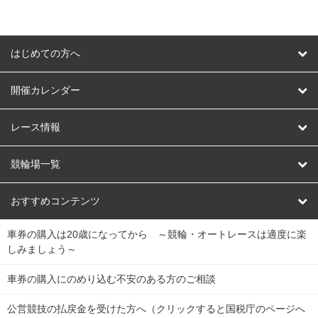
はじめての方へ
はじめての方へ
開催カレンダー
競輪
レース情報
オートレース
レース予想
競輪場一覧
競輪くじ
レース結果
北日本
函館競輪場
青森競輪場
いわき平競輪場
おすすめコンテンツ
車券の購入は20歳になってから ～競輪・オートレースは適度に楽
Dokanto!
キャリーオーバー一覧
関
競輪選手情報
弥彦競輪場
前橋競輪場
取手競輪場
宇都宮競輪場
しみましょう～
東
大宮競輪場
西武園競輪場
京王閣競輪場
立川競輪場
チャリロトプラザ
Perfecta Navi
車券の購入にのめり込む不安のある方のご相談
南
松戸競輪場
千葉競輪場
川崎競輪場
平塚競輪場
公営競技の払戻金を受けた方へ（クリックすると国税庁のページへ
netkeirin
関