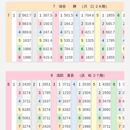
7
深谷 輝
（川 口 ２６期）
7
1
2
662.7
2
1
307.5
3
1
501.5
4
1
704.6
5
1
1855
6
1
2
3
883.6
3
150.0
2
164.2
2
319.9
2
545.7
2
1
4
869.8
4
247.4
4
371.1
3
421.7
3
662.7
3
1
5
1637
5
291.4
5
535.2
5
1325
4
1795
4
2
6
1988
6
632.6
6
784.0
6
1391
6
1357
5
1
8
1988
8
415.4
8
1159
8
1637
8
1855
8
2
8
浅田 真吾
（浜 松 ２７期）
8
1
2
2420
2
1
2651
3
1
3711
4
1
2530
5
1
4282
6
1
371
3
3274
3
1795
2
1210
2
1504
2
2930
2
293
4
3711
4
1637
4
1637
3
2930
3
3479
3
428
5
6185
5
3274
5
4282
5
3092
4
3092
4
293
6
5061
6
3711
6
3274
6
1988
6
3092
5
506
7
3274
7
2420
7
2783
7
1988
7
3711
7
397