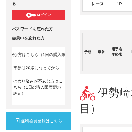
る
レース
1R
ログイン
パスワードを忘れた方
会員IDを忘れた方
選手名
予想
車番
不安な方はこちら（1日の購入限度額の設定）↓
年齢/期
車券は20歳になってから
のめり込みが不安な方はこ
ちら
（1日の購入限度額の
伊勢崎オ
設定）
目）
無料会員登録はこちら