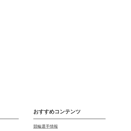
おすすめコンテンツ
競輪選手情報