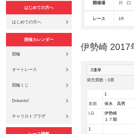
開催場
川 口
はじめての方へ
レース
1R
はじめての方へ
開催カレンダー
伊勢崎 201
競輪
オートレース
発売票数：0票
競輪くじ
1
Dokanto!
名前
保永 高男
LG
伊勢崎
チャリロトプラザ
１７期
1
レース情報