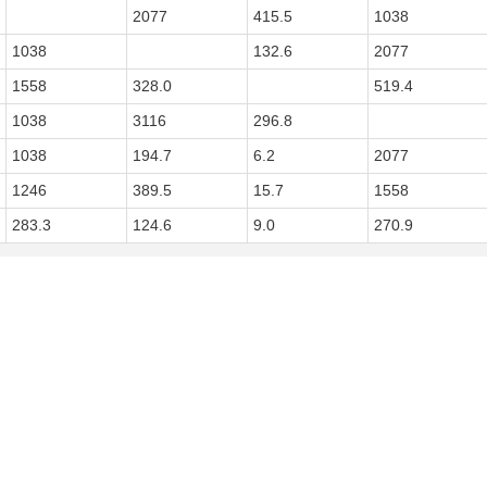
2077
415.5
1038
1038
132.6
2077
1558
328.0
519.4
1038
3116
296.8
1038
194.7
6.2
2077
1246
389.5
15.7
1558
283.3
124.6
9.0
270.9