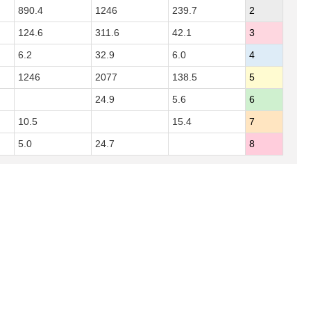
890.4
1246
239.7
2
124.6
311.6
42.1
3
6.2
32.9
6.0
4
1246
2077
138.5
5
24.9
5.6
6
10.5
15.4
7
5.0
24.7
8