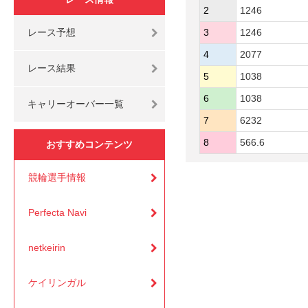
2
1246
レース予想
3
1246
4
2077
レース結果
5
1038
6
1038
キャリーオーバー一覧
7
6232
8
566.6
おすすめコンテンツ
競輪選手情報
Perfecta Navi
netkeirin
ケイリンガル