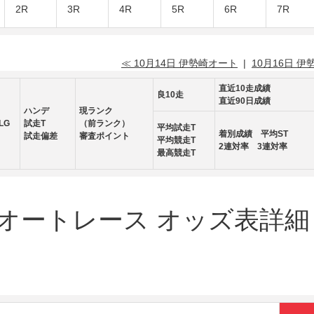
2R
3R
4R
5R
6R
7R
≪ 10月14日 伊勢崎オート
|
10月16日 伊
直近10走成績
良10走
直近90日成績
ハンデ
現ランク
LG
試走T
（前ランク）
平均試走T
着別成績 平均ST
試走偏差
審査ポイント
平均競走T
2連対率 3連対率
最高競走T
ートレース オッズ表詳細（2