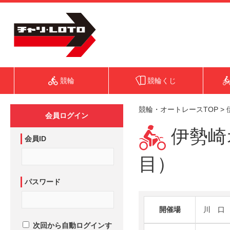
競輪
競輪くじ
競輪・オートレースTOP
>
会員ログイン
伊勢崎オ
会員ID
目）
パスワード
開催場
川 口
次回から自動ログインす