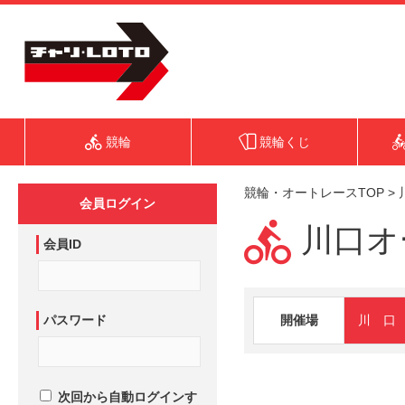
競輪
競輪くじ
競輪・オートレースTOP
>
会員ログイン
川口オ
会員ID
パスワード
開催場
川 口
次回から自動ログインす