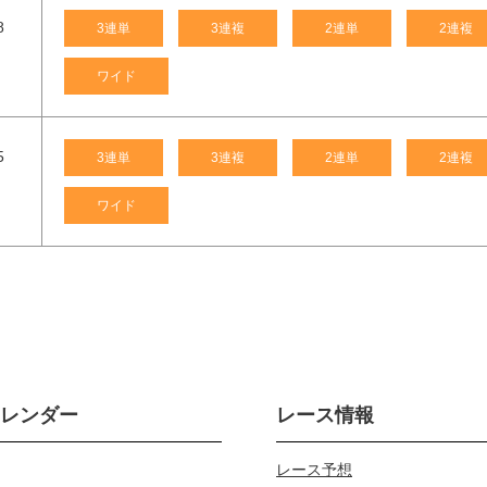
8
3連単
3連複
2連単
2連複
ワイド
5
3連単
3連複
2連単
2連複
ワイド
カレンダー
レース情報
レース予想