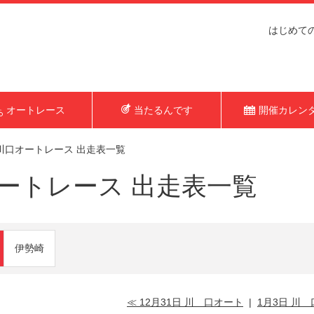
はじめて
オートレース
当たるんです
開催カレン
川口オートレース 出走表一覧
ートレース 出走表一覧
伊勢崎
≪ 12月31日 川 口オート
|
1月3日 川 