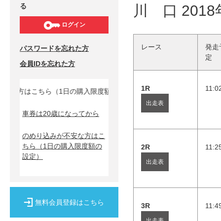
る
川 口 201
ログイン
レース
発走
パスワードを忘れた方
定
会員IDを忘れた方
1R
11:0
な方はこちら（1日の購入限度額の設定）↓
出走表
車券は20歳になってから
のめり込みが不安な方はこ
ちら
（1日の購入限度額の
2R
11:2
設定）
出走表
無料会員登録はこちら
3R
11:4
出走表