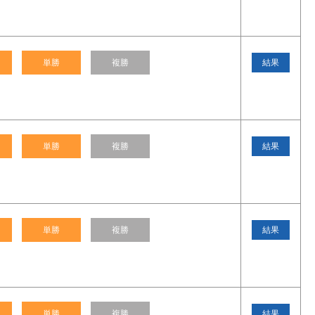
単勝
複勝
結果
単勝
複勝
結果
単勝
複勝
結果
単勝
複勝
結果