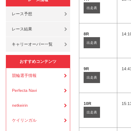
出走表
レース予想
レース結果
8R
14:1
出走表
キャリーオーバー一覧
おすすめコンテンツ
9R
14:4
競輪選手情報
出走表
Perfecta Navi
10R
15:1
netkeirin
出走表
ケイリンガル