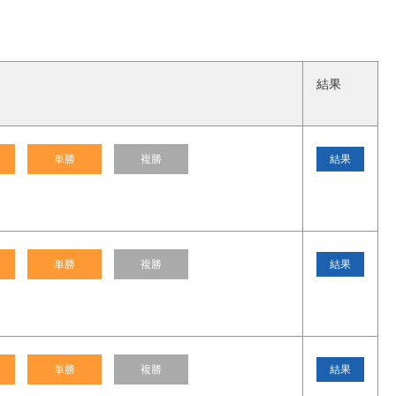
結果
単勝
複勝
結果
単勝
複勝
結果
単勝
複勝
結果