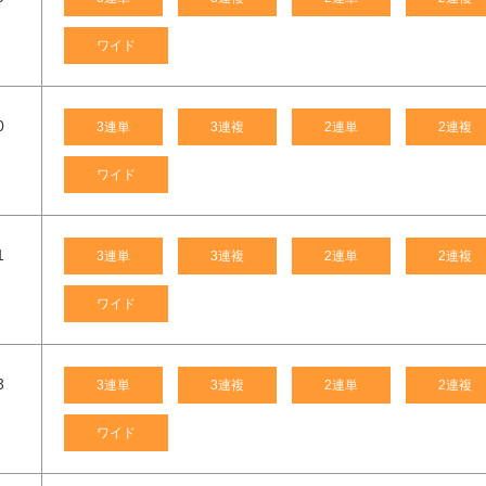
ワイド
0
3連単
3連複
2連単
2連複
ワイド
1
3連単
3連複
2連単
2連複
ワイド
3
3連単
3連複
2連単
2連複
ワイド