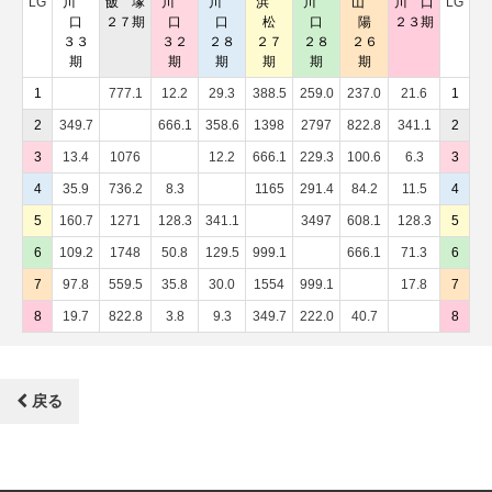
LG
川
飯 塚
川
川
浜
川
山
川 口
LG
口
２７期
口
口
松
口
陽
２３期
３３
３２
２８
２７
２８
２６
期
期
期
期
期
期
1
777.1
12.2
29.3
388.5
259.0
237.0
21.6
1
2
349.7
666.1
358.6
1398
2797
822.8
341.1
2
3
13.4
1076
12.2
666.1
229.3
100.6
6.3
3
4
35.9
736.2
8.3
1165
291.4
84.2
11.5
4
5
160.7
1271
128.3
341.1
3497
608.1
128.3
5
6
109.2
1748
50.8
129.5
999.1
666.1
71.3
6
7
97.8
559.5
35.8
30.0
1554
999.1
17.8
7
8
19.7
822.8
3.8
9.3
349.7
222.0
40.7
8
戻る