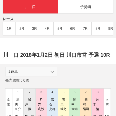
川 口
伊勢崎
レース
1R
2R
3R
4R
5R
6R
7R
8R
9R
川 口 2018年1月2日 初日 川口市営 予選 10R
発売票数：0票
1
2
3
4
5
6
7
8
名
黒
城
片
高
石
間
満
鈴
名
前
川
戸
野
石
貝
中
村
木
前
京介
徹
利沙
光将
武之
大輔
陽司
清