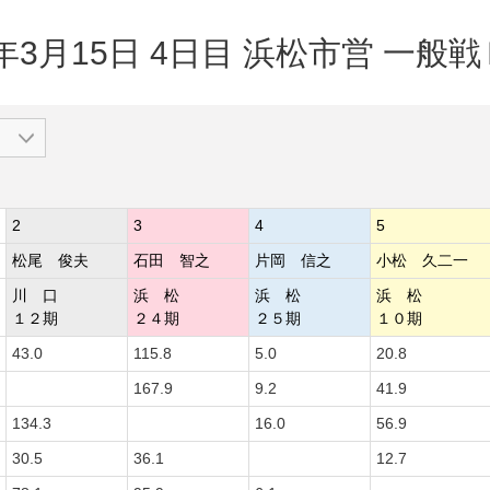
8年3月15日 4日目 浜松市営 一般戦
2
3
4
5
松尾 俊夫
石田 智之
片岡 信之
小松 久二一
川 口
浜 松
浜 松
浜 松
１２期
２４期
２５期
１０期
43.0
115.8
5.0
20.8
167.9
9.2
41.9
134.3
16.0
56.9
30.5
36.1
12.7