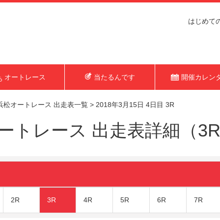
はじめて
オートレース
当たるんです
開催カレン
浜松オートレース 出走表一覧
>
2018年3月15日 4日目 3R
トレース 出走表詳細（3R 2
2R
3R
4R
5R
6R
7R