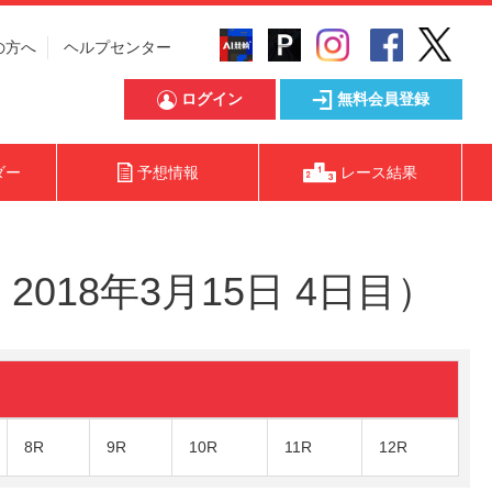
の方へ
ヘルプセンター
ログイン
無料会員登録
ダー
予想情報
レース結果
018年3月15日 4日目）
8R
9R
10R
11R
12R