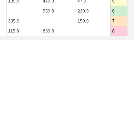
139.9
479.9
47.9
5
559.8
239.9
6
335.9
159.9
7
115.8
839.8
8