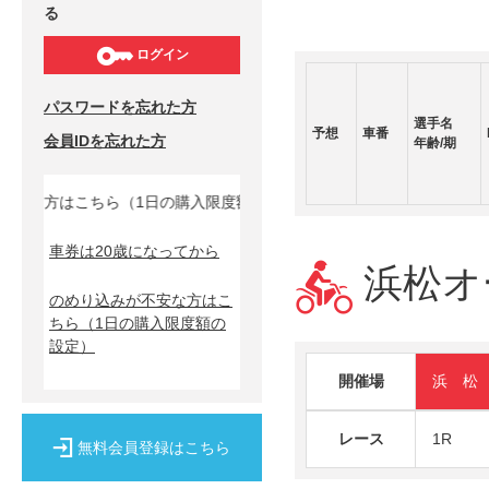
る
ログイン
パスワードを忘れた方
選手名
予想
車番
会員IDを忘れた方
年齢/期
安な方はこちら（1日の購入限度額の設定）↓
車券は20歳になってから
浜松オー
のめり込みが不安な方はこ
ちら
（1日の購入限度額の
設定）
開催場
浜 松
レース
1R
無料会員登録はこちら