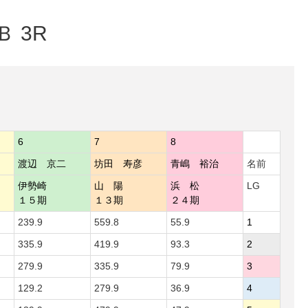
Ｂ 3R
6
7
8
渡辺 京二
坊田 寿彦
青嶋 裕治
名前
伊勢崎
山 陽
浜 松
LG
１５期
１３期
２４期
239.9
559.8
55.9
1
335.9
419.9
93.3
2
279.9
335.9
79.9
3
129.2
279.9
36.9
4