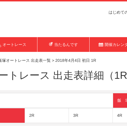
はじめて
オートレース
当たるんです
開催カレン
飯塚オートレース 出走表一覧
>
2018年4月4日 初日 1R
トレース 出走表詳細（1R 2
飯 
2R
3R
4R