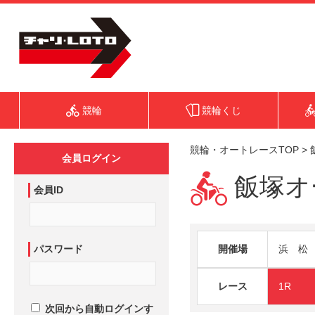
競輪
競輪くじ
競輪・オートレースTOP
>
会員ログイン
飯塚オー
会員ID
パスワード
開催場
浜 松
レース
1R
次回から自動ログインす