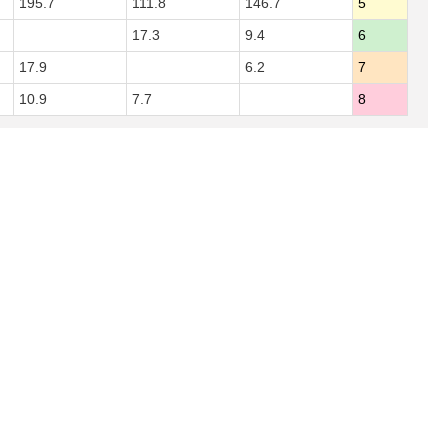
195.7
111.8
146.7
5
17.3
9.4
6
17.9
6.2
7
10.9
7.7
8