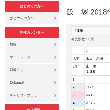
はじめての方へ
飯 塚 201
はじめての方へ
開催カレンダー
発売票数：0票
競輪
1
オートレース
名前
浜田 忠司
LG
山 陽
競輪くじ
１３期
1
Dokanto!
2
1174
3
469.7
チャリロトプラザ
4
213.5
レース情報