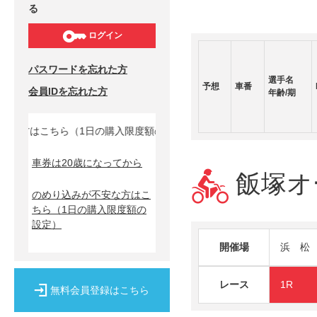
る
ログイン
パスワードを忘れた方
選手名
予想
車番
会員IDを忘れた方
年齢/期
な方はこちら（1日の購入限度額の設定）↓
車券は20歳になってから
飯塚オ
のめり込みが不安な方はこ
ちら
（1日の購入限度額の
設定）
開催場
浜 松
レース
1R
無料会員登録はこちら