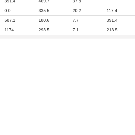
391.4
469.7
37.8
0.0
335.5
20.2
117.4
587.1
180.6
7.7
391.4
1174
293.5
7.1
213.5