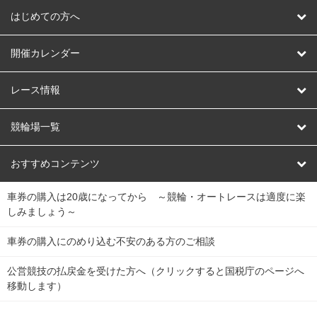
はじめての方へ
はじめての方へ
開催カレンダー
競輪
レース情報
オートレース
レース予想
競輪場一覧
競輪くじ
レース結果
北日本
函館競輪場
青森競輪場
いわき平競輪場
おすすめコンテンツ
車券の購入は20歳になってから ～競輪・オートレースは適度に楽
Dokanto!
キャリーオーバー一覧
関
競輪選手情報
弥彦競輪場
前橋競輪場
取手競輪場
宇都宮競輪場
しみましょう～
東
大宮競輪場
西武園競輪場
京王閣競輪場
立川競輪場
チャリロトプラザ
Perfecta Navi
車券の購入にのめり込む不安のある方のご相談
南
松戸競輪場
千葉競輪場
川崎競輪場
平塚競輪場
公営競技の払戻金を受けた方へ（クリックすると国税庁のページへ
netkeirin
関
移動します）
小田原競輪場
伊東競輪場
静岡競輪場
東
ケイリンガル