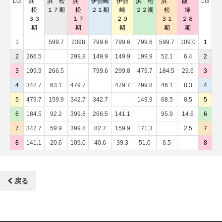
LG
浜
浜 松
浜
伊勢崎
伊勢
浜 松
浜
飯
LG
松
１７期
松
２１期
崎
２２期
松
塚
３３
１７
２９
３１
２８
期
期
期
期
期
1
599.7
2398
799.6
799.6
799.6
599.7
109.0
1
2
266.5
299.8
149.9
149.9
199.9
52.1
6.4
2
3
199.9
266.5
799.6
299.8
479.7
184.5
29.6
3
4
342.7
63.1
479.7
479.7
299.8
46.1
8.3
4
5
479.7
159.9
342.7
342.7
149.9
68.5
8.5
5
6
184.5
92.2
399.8
266.5
141.1
95.9
14.6
6
7
342.7
59.9
399.8
82.7
159.9
171.3
2.5
7
8
141.1
20.6
109.0
40.6
39.3
51.0
6.5
8
戻る