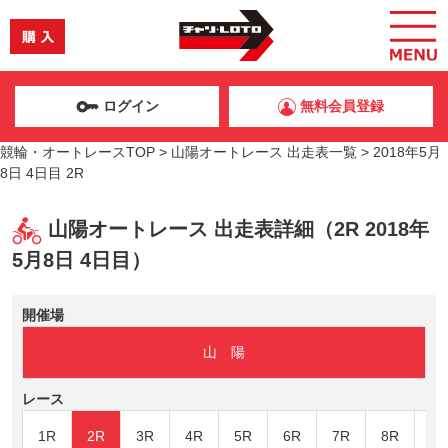
ログイン
無料会員登録
競輪・オートレースTOP
>
山陽オートレース 出走表一覧
>
2018年5月
8日 4日目 2R
山陽オートレース 出走表詳細（2R 2018年
5月8日 4日目）
開催場
山 陽
レース
1R
2R
3R
4R
5R
6R
7R
8R
9R