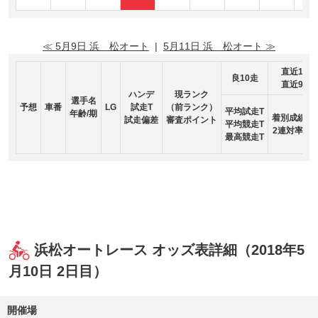
≪ 5月9日 浜 松オート
|
5月11日 浜 松オート ≫
直近10
良10走
直近90
ハンデ
現ランク
選手名
予想
車番
LG
試走T
（前ランク）
平均試走T
年齢/期
着別成績 
試走偏差
審査ポイント
平均競走T
2連対率 
最高競走T
浜松オートレース オッズ表詳細（2018年5
月10日 2日目）
開催場