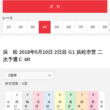
浜 松
レース
1R
2R
3R
4R
5R
6R
7R
8R
9R
浜 松 2018年5月10日 2日目 G1 浜松市営 二
次予選Ｃ 4R
発売票数：0票
1
2
3
4
5
6
7
8
名
関
根
石
木
仲
青
鈴
西
名
前
口
本
貝
村
口
木
木
原
前