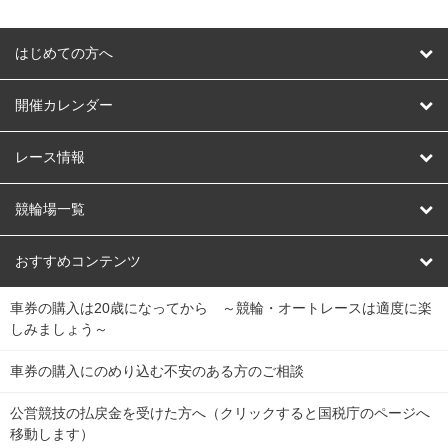
はじめての方へ
はじめての方へ
開催カレンダー
競輪
レース情報
オートレース
レース予想
競輪場一覧
競輪くじ
レース結果
北日本
函館競輪場
青森競輪場
いわき平競輪場
おすすめコンテンツ
車券の購入は20歳になってから ～競輪・オートレースは適度に楽
Dokanto!
キャリーオーバー一覧
関
競輪選手情報
弥彦競輪場
前橋競輪場
取手競輪場
宇都宮競輪場
しみましょう～
東
大宮競輪場
西武園競輪場
京王閣競輪場
立川競輪場
チャリロトプラザ
Perfecta Navi
車券の購入にのめり込む不安のある方のご相談
南
松戸競輪場
千葉競輪場
川崎競輪場
平塚競輪場
公営競技の払戻金を受けた方へ（クリックすると国税庁のページへ
netkeirin
関
移動します）
小田原競輪場
伊東競輪場
静岡競輪場
東