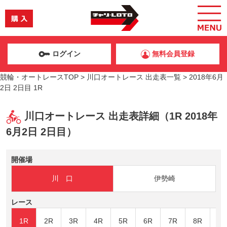
ログイン
無料会員登録
競輪・オートレースTOP
>
川口オートレース 出走表一覧
>
2018年6月
2日 2日目 1R
川口オートレース 出走表詳細（1R 2018年
6月2日 2日目）
開催場
川 口
伊勢崎
レース
1R
2R
3R
4R
5R
6R
7R
8R
9R