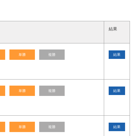
結果
単勝
複勝
結果
単勝
複勝
結果
単勝
複勝
結果