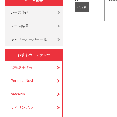
出走表
レース予想
レース結果
キャリーオーバー一覧
おすすめコンテンツ
競輪選手情報
Perfecta Navi
netkeirin
ケイリンガル