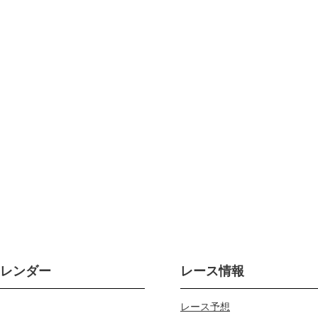
カレンダー
レース情報
レース予想