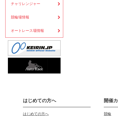
チャリレンジャー
競輪場情報
オートレース場情報
はじめての方へ
開催
はじめての方へ
競輪