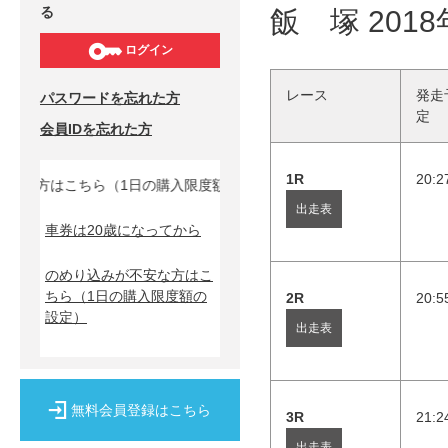
る
飯 塚 2018
ログイン
レース
発走
パスワードを忘れた方
定
会員IDを忘れた方
1R
20:2
な方はこちら（1日の購入限度額の設定）↓
出走表
車券は20歳になってから
のめり込みが不安な方はこ
ちら
（1日の購入限度額の
2R
20:5
設定）
出走表
無料会員登録はこちら
3R
21:2
出走表