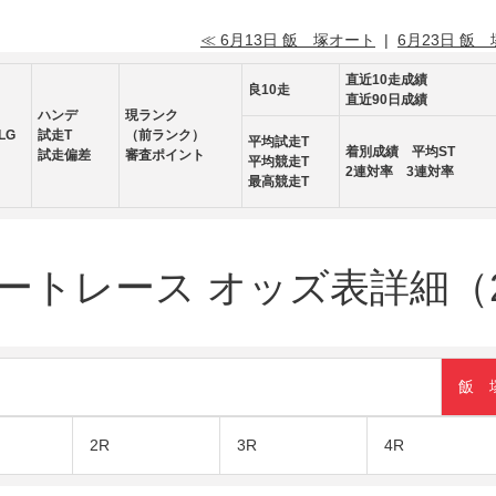
≪ 6月13日 飯 塚オート
|
6月23日 飯
直近10走成績
良10走
直近90日成績
ハンデ
現ランク
LG
試走T
（前ランク）
平均試走T
着別成績 平均ST
試走偏差
審査ポイント
平均競走T
2連対率 3連対率
最高競走T
トレース オッズ表詳細（20
飯 
2R
3R
4R