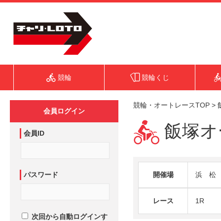
競輪
競輪くじ
競輪・オートレースTOP
>
会員ログイン
飯塚オー
会員ID
パスワード
開催場
浜 松
レース
1R
次回から自動ログインす