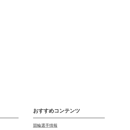
おすすめコンテンツ
競輪選手情報