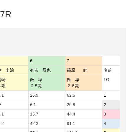
7R
6
7
津 圭治
有吉 辰也
篠原 睦
名前
勢崎
飯 塚
飯 塚
LG
５期
２５期
２６期
.1
26.9
62.5
1
7
6.1
20.8
2
.1
15.7
44.4
3
.2
42.2
91.1
4