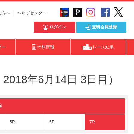
の方へ
ヘルプセンター
ログイン
無料会員登録
ダー
予想情報
レース結果
018年6月14日 3日目）
塚
5R
6R
7R