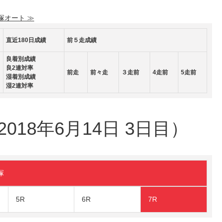
 塚オート ≫
直近180日成績
前５走成績
良着別成績
良2連対率
前走
前々走
３走前
4走前
5走前
湿着別成績
湿2連対率
18年6月14日 3日目）
塚
5R
6R
7R