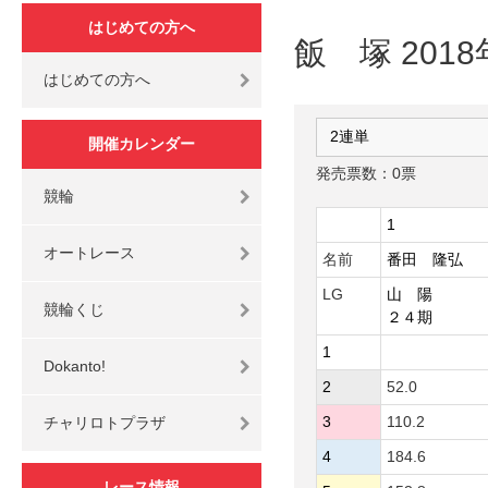
はじめての方へ
飯 塚 2018
はじめての方へ
開催カレンダー
発売票数：0票
競輪
1
オートレース
名前
番田 隆弘
LG
山 陽
競輪くじ
２４期
1
Dokanto!
2
52.0
3
110.2
チャリロトプラザ
4
184.6
レース情報