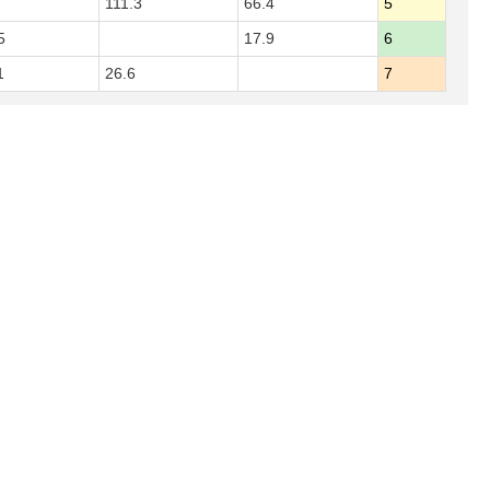
111.3
66.4
5
5
17.9
6
1
26.6
7