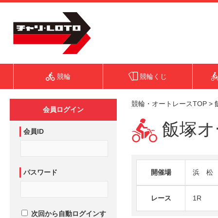
競輪
競輪くじ
競輪・オートレースTOP
>
会員ログイン
飯塚オー
会員ID
パスワード
開催場
浜 松
レース
1R
次回から自動ログインす