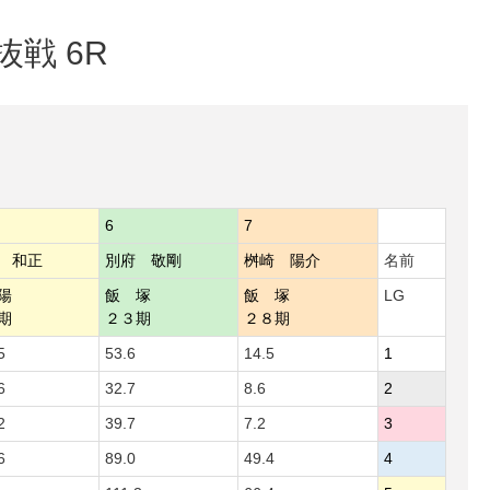
抜戦 6R
6
7
 和正
別府 敬剛
桝崎 陽介
名前
陽
飯 塚
飯 塚
LG
期
２３期
２８期
5
53.6
14.5
1
6
32.7
8.6
2
2
39.7
7.2
3
6
89.0
49.4
4