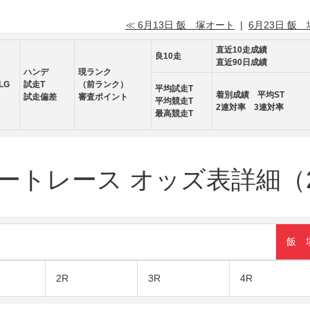
≪ 6月13日 飯 塚オート
|
6月23日 飯
直近10走成績
良10走
直近90日成績
ハンデ
現ランク
LG
試走T
（前ランク）
平均試走T
着別成績 平均ST
試走偏差
審査ポイント
平均競走T
2連対率 3連対率
最高競走T
トレース オッズ表詳細（20
飯 
2R
3R
4R