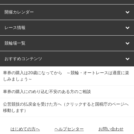
はじめての方へ
開催カレンダー
競輪
レース情報
オートレース
レース予想
競輪場一覧
競輪くじ
レース結果
北日本
函館競輪場
青森競輪場
いわき平競輪場
おすすめコンテンツ
車券の購入は20歳になってから ～競輪・オートレースは適度に楽
Dokanto!
キャリーオーバー一覧
関
競輪選手情報
弥彦競輪場
前橋競輪場
取手競輪場
宇都宮競輪場
しみましょう～
東
大宮競輪場
西武園競輪場
京王閣競輪場
立川競輪場
チャリロトプラザ
Perfecta Navi
車券の購入にのめり込む不安のある方のご相談
南
松戸競輪場
千葉競輪場
川崎競輪場
平塚競輪場
公営競技の払戻金を受けた方へ（クリックすると国税庁のページへ
netkeirin
関
移動します）
小田原競輪場
伊東競輪場
静岡競輪場
東
ケイリンガル
中
名古屋競輪場
岐阜競輪場
大垣競輪場
豊橋競輪場
はじめての方へ
ヘルプセンター
お問い合わせ