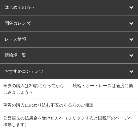
はじめての方へ
はじめての方へ
開催カレンダー
競輪
レース情報
オートレース
レース予想
競輪場一覧
競輪くじ
レース結果
北日本
函館競輪場
青森競輪場
いわき平競輪場
おすすめコンテンツ
車券の購入は20歳になってから ～競輪・オートレースは適度に楽
Dokanto!
キャリーオーバー一覧
関
競輪選手情報
弥彦競輪場
前橋競輪場
取手競輪場
宇都宮競輪場
しみましょう～
東
大宮競輪場
西武園競輪場
京王閣競輪場
立川競輪場
チャリロトプラザ
Perfecta Navi
車券の購入にのめり込む不安のある方のご相談
南
松戸競輪場
千葉競輪場
川崎競輪場
平塚競輪場
公営競技の払戻金を受けた方へ（クリックすると国税庁のページへ
netkeirin
関
移動します）
小田原競輪場
伊東競輪場
静岡競輪場
東
ケイリンガル