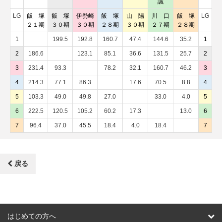
誠
LG
飯 塚
飯 塚
伊勢崎
飯 塚
山 陽
川 口
飯 塚
LG
２１期
３０期
３０期
２８期
３０期
２７期
２８期
1
199.5
192.8
160.7
47.4
144.6
35.2
1
2
186.6
123.1
85.1
36.6
131.5
25.7
2
3
231.4
93.3
78.2
32.1
160.7
46.2
3
4
214.3
77.1
86.3
17.6
70.5
8.8
4
5
103.3
49.0
49.8
27.0
33.0
4.0
5
6
222.5
120.5
105.2
60.2
17.3
13.0
6
7
96.4
37.0
45.5
18.4
4.0
18.4
7
戻る
はじめての方へ