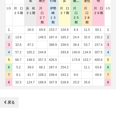
篤
剛士
行雄
歩
撤二
達也
明
LG
川 口
浜 松
川
伊勢
川 口
川
川
川 口
LG
２５期
３１期
口
崎
２７期
口
口
２６期
２７
１５
２５
２８
期
期
期
期
1
26.0
69.9
153.7
104.9
6.4
11.5
60.1
1
2
13.8
148.5
287.4
165.2
24.4
32.0
150.2
2
3
32.6
97.2
388.9
339.0
39.4
53.7
157.4
3
4
57.2
165.2
244.8
293.8
140.6
134.9
307.5
4
5
66.7
148.5
357.3
426.5
173.9
153.7
400.6
5
6
5.2
39.0
68.1
287.4
254.2
11.1
63.8
6
7
8.1
41.7
109.2
249.4
163.2
9.0
69.9
7
8
32.5
124.7
188.9
347.9
528.9
25.0
35.6
8
戻る