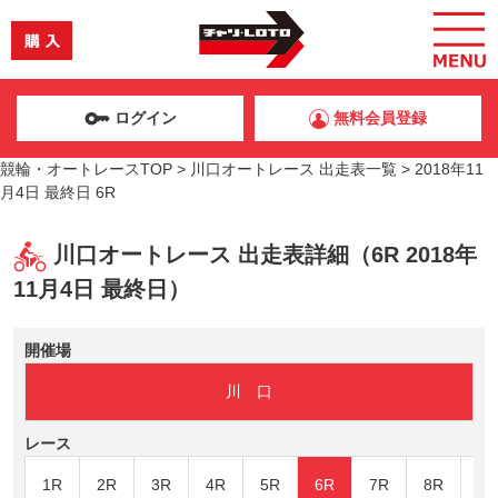
ログイン
無料会員登録
競輪・オートレースTOP
>
川口オートレース 出走表一覧
>
2018年11
月4日 最終日 6R
川口オートレース 出走表詳細（6R 2018年
11月4日 最終日）
開催場
川 口
レース
1R
2R
3R
4R
5R
6R
7R
8R
9R