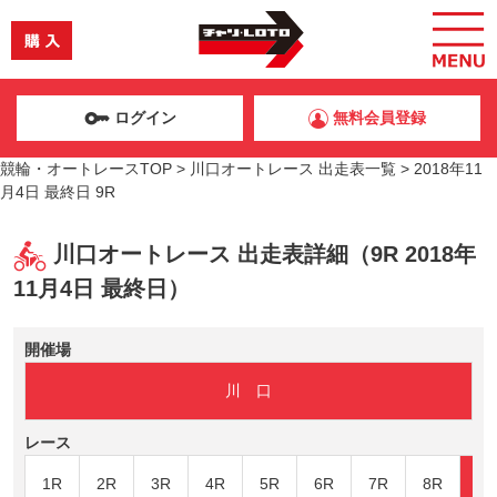
ログイン
無料会員登録
競輪・オートレースTOP
>
川口オートレース 出走表一覧
>
2018年11
月4日 最終日 9R
川口オートレース 出走表詳細（9R 2018年
11月4日 最終日）
開催場
川 口
レース
1R
2R
3R
4R
5R
6R
7R
8R
9R