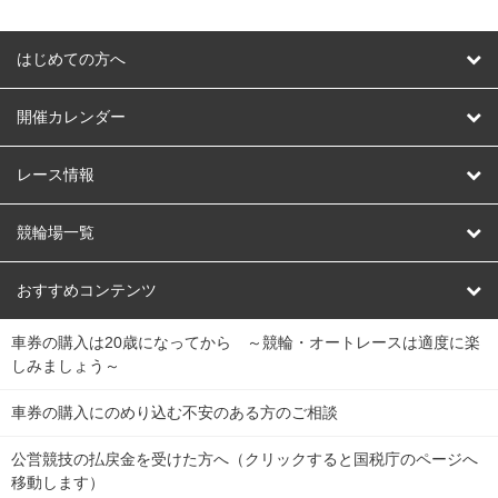
はじめての方へ
はじめての方へ
開催カレンダー
競輪
レース情報
オートレース
レース予想
競輪場一覧
競輪くじ
レース結果
北日本
函館競輪場
青森競輪場
いわき平競輪場
おすすめコンテンツ
車券の購入は20歳になってから ～競輪・オートレースは適度に楽
Dokanto!
キャリーオーバー一覧
関
競輪選手情報
弥彦競輪場
前橋競輪場
取手競輪場
宇都宮競輪場
しみましょう～
東
大宮競輪場
西武園競輪場
京王閣競輪場
立川競輪場
チャリロトプラザ
Perfecta Navi
車券の購入にのめり込む不安のある方のご相談
南
松戸競輪場
千葉競輪場
川崎競輪場
平塚競輪場
公営競技の払戻金を受けた方へ（クリックすると国税庁のページへ
netkeirin
関
移動します）
小田原競輪場
伊東競輪場
静岡競輪場
東