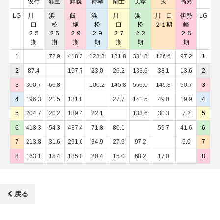
俊行
頼臣
輝義
博幸
剛士
美孝
夫
高秀
LG
川
浜
飯
浜
川
浜
川 口
伊勢
LG
口
松
塚
松
口
松
２１期
崎
２５
２６
２９
２９
２７
２２
２６
期
期
期
期
期
期
期
1
72.9
418.3
123.3
131.8
331.8
126.6
97.2
1
2
87.4
157.7
23.0
26.2
133.6
38.1
13.6
2
3
300.7
66.8
100.2
145.8
566.0
145.8
90.7
3
4
196.3
21.5
131.8
27.7
141.5
49.0
19.9
4
5
204.7
20.2
139.4
22.1
133.6
30.3
7.2
5
6
418.3
54.3
437.4
71.8
80.1
59.7
41.6
6
7
213.8
31.6
291.6
34.9
27.9
97.2
5.0
7
8
163.1
18.4
185.0
20.4
15.0
68.2
17.0
8
戻る