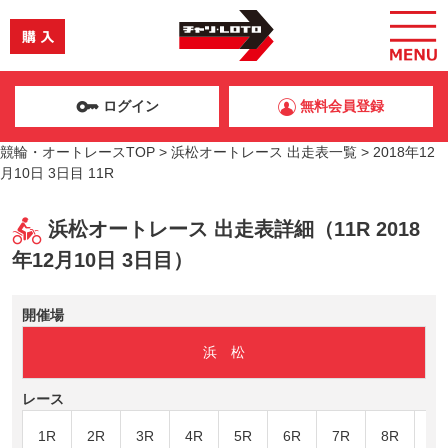
ログイン
無料会員登録
競輪・オートレースTOP
>
浜松オートレース 出走表一覧
>
2018年12
月10日 3日目 11R
浜松オートレース 出走表詳細（11R 2018
年12月10日 3日目）
開催場
浜 松
レース
1R
2R
3R
4R
5R
6R
7R
8R
9R