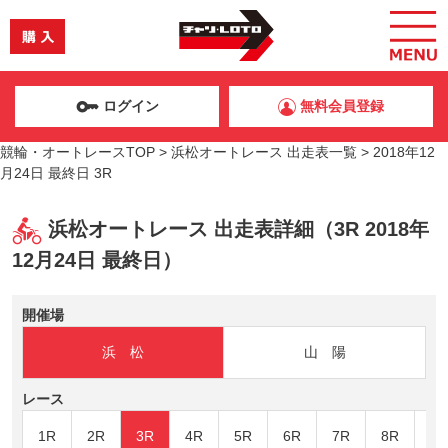
ログイン
無料会員登録
競輪・オートレースTOP
>
浜松オートレース 出走表一覧
>
2018年12
月24日 最終日 3R
浜松オートレース 出走表詳細（3R 2018年
12月24日 最終日）
開催場
浜 松
山 陽
レース
1R
2R
3R
4R
5R
6R
7R
8R
9R