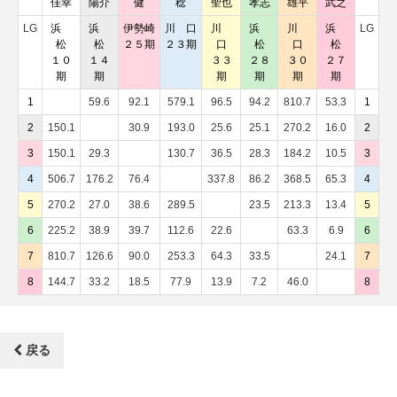
佳幸
陽介
健
稔
聖也
孝志
雄平
武之
LG
浜
浜
伊勢崎
川 口
川
浜
川
浜
LG
松
松
２５期
２３期
口
松
口
松
１０
１４
３３
２８
３０
２７
期
期
期
期
期
期
1
59.6
92.1
579.1
96.5
94.2
810.7
53.3
1
2
150.1
30.9
193.0
25.6
25.1
270.2
16.0
2
3
150.1
29.3
130.7
36.5
28.3
184.2
10.5
3
4
506.7
176.2
76.4
337.8
86.2
368.5
65.3
4
5
270.2
27.0
38.6
289.5
23.5
213.3
13.4
5
6
225.2
38.9
39.7
112.6
22.6
63.3
6.9
6
7
810.7
126.6
90.0
253.3
64.3
33.5
24.1
7
8
144.7
33.2
18.5
77.9
13.9
7.2
46.0
8
戻る