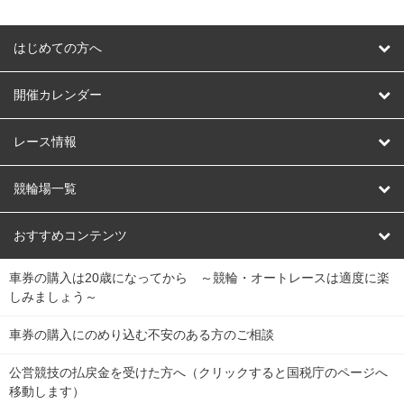
はじめての方へ
はじめての方へ
開催カレンダー
競輪
レース情報
オートレース
レース予想
競輪場一覧
競輪くじ
レース結果
北日本
函館競輪場
青森競輪場
いわき平競輪場
おすすめコンテンツ
車券の購入は20歳になってから ～競輪・オートレースは適度に楽
Dokanto!
キャリーオーバー一覧
関
競輪選手情報
弥彦競輪場
前橋競輪場
取手競輪場
宇都宮競輪場
しみましょう～
東
大宮競輪場
西武園競輪場
京王閣競輪場
立川競輪場
チャリロトプラザ
Perfecta Navi
車券の購入にのめり込む不安のある方のご相談
南
松戸競輪場
千葉競輪場
川崎競輪場
平塚競輪場
公営競技の払戻金を受けた方へ（クリックすると国税庁のページへ
netkeirin
関
移動します）
小田原競輪場
伊東競輪場
静岡競輪場
東