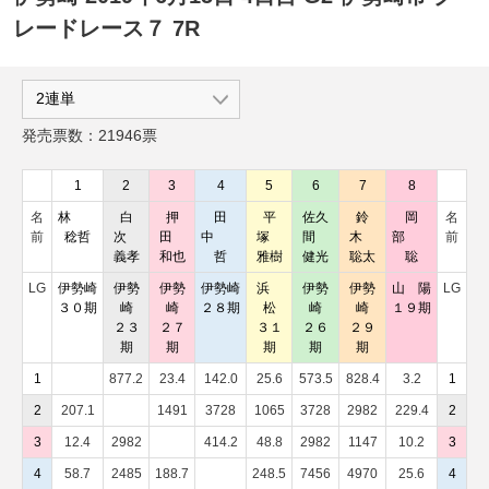
レードレース７ 7R
発売票数：21946票
1
2
3
4
5
6
7
8
名
林
白
押
田
平
佐久
鈴
岡
名
前
稔哲
次
田
中
塚
間
木
部
前
義孝
和也
哲
雅樹
健光
聡太
聡
LG
伊勢崎
伊勢
伊勢
伊勢崎
浜
伊勢
伊勢
山 陽
LG
３０期
崎
崎
２８期
松
崎
崎
１９期
２３
２７
３１
２６
２９
期
期
期
期
期
1
877.2
23.4
142.0
25.6
573.5
828.4
3.2
1
2
207.1
1491
3728
1065
3728
2982
229.4
2
3
12.4
2982
414.2
48.8
2982
1147
10.2
3
4
58.7
2485
188.7
248.5
7456
4970
25.6
4