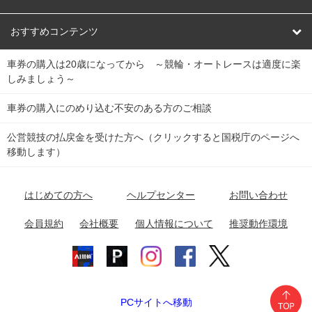
競輪くじ
レース結果
北日本
函館競輪場
青森競輪場
いわき平競輪場
おすすめコンテンツ
車券の購入は20歳になってから ～競輪・オートレースは適度に楽
Dokanto!
キャリーオーバー一覧
関
競輪選手情報
弥彦競輪場
前橋競輪場
取手競輪場
宇都宮競輪場
しみましょう～
東
大宮競輪場
西武園競輪場
京王閣競輪場
立川競輪場
チャリロトプラザ
Perfecta Navi
車券の購入にのめり込む不安のある方のご相談
南
松戸競輪場
千葉競輪場
川崎競輪場
平塚競輪場
公営競技の払戻金を受けた方へ（クリックすると国税庁のページへ
netkeirin
関
移動します）
小田原競輪場
伊東競輪場
静岡競輪場
東
ケイリンガル
中
名古屋競輪場
岐阜競輪場
大垣競輪場
豊橋競輪場
はじめての方へ
ヘルプセンター
お問い合わせ
部
チャリレンジャー
富山競輪場
松阪競輪場
四日市競輪場
会員規約
会社概要
個人情報について
推奨動作環境
競輪場情報
近
福井競輪場
奈良競輪場
向日町競輪場
和歌山競輪場
畿
岸和田競輪場
オートレース場情報
PCサイトへ移動