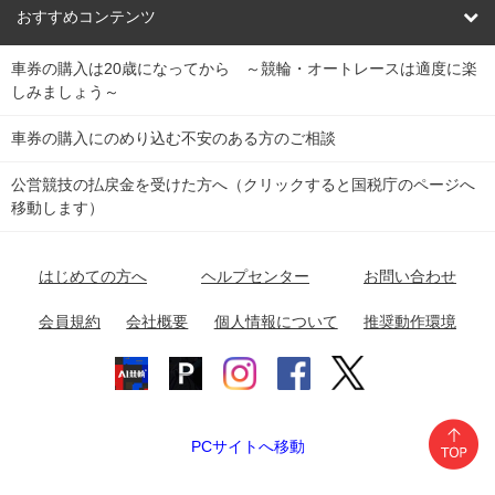
競輪くじ
レース結果
北日本
函館競輪場
青森競輪場
いわき平競輪場
おすすめコンテンツ
車券の購入は20歳になってから ～競輪・オートレースは適度に楽
Dokanto!
キャリーオーバー一覧
関
競輪選手情報
弥彦競輪場
前橋競輪場
取手競輪場
宇都宮競輪場
しみましょう～
東
大宮競輪場
西武園競輪場
京王閣競輪場
立川競輪場
チャリロトプラザ
Perfecta Navi
車券の購入にのめり込む不安のある方のご相談
南
松戸競輪場
千葉競輪場
川崎競輪場
平塚競輪場
公営競技の払戻金を受けた方へ（クリックすると国税庁のページへ
netkeirin
関
移動します）
小田原競輪場
伊東競輪場
静岡競輪場
東
ケイリンガル
中
名古屋競輪場
岐阜競輪場
大垣競輪場
豊橋競輪場
はじめての方へ
ヘルプセンター
お問い合わせ
部
チャリレンジャー
富山競輪場
松阪競輪場
四日市競輪場
会員規約
会社概要
個人情報について
推奨動作環境
競輪場情報
近
福井競輪場
奈良競輪場
向日町競輪場
和歌山競輪場
畿
岸和田競輪場
オートレース場情報
PCサイトへ移動
中国
玉野競輪場
広島競輪場
防府競輪場