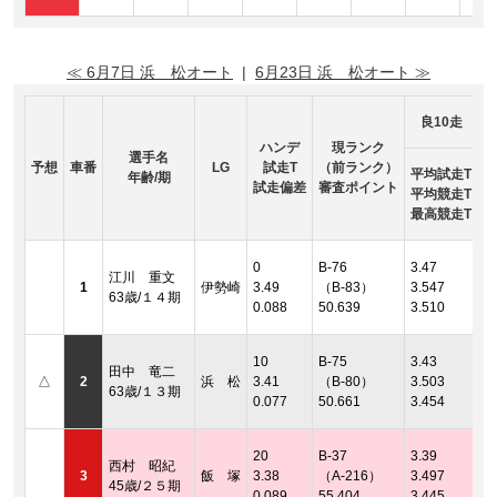
≪ 6月7日 浜 松オート
|
6月23日 浜 松オート ≫
良10走
ハンデ
現ランク
選手名
予想
車番
LG
試走T
（前ランク）
平均試走T
年齢/期
試走偏差
審査ポイント
平均競走T
最高競走T
着
0
B-76
3.47
江川 重文
2
1
伊勢崎
3.49
（B-83）
3.547
63歳/１４期
着
0.088
50.639
3.510
2
着
10
B-75
3.43
田中 竜二
2
△
2
浜 松
3.41
（B-80）
3.503
63歳/１３期
着
0.077
50.661
3.454
2
着
20
B-37
3.39
西村 昭紀
2
3
飯 塚
3.38
（A-216）
3.497
45歳/２５期
着
0.089
55.404
3.445