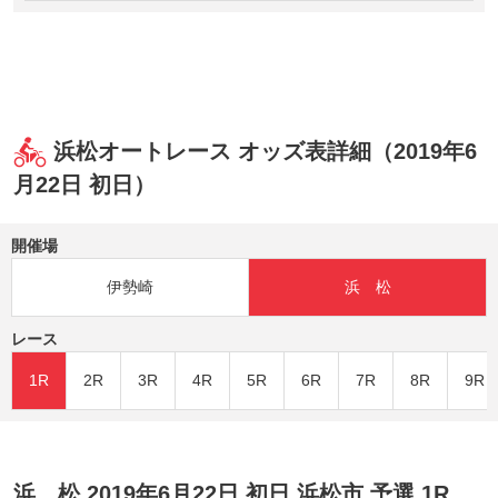
浜松オートレース オッズ表詳細（2019年6
月22日 初日）
開催場
伊勢崎
浜 松
レース
1R
2R
3R
4R
5R
6R
7R
8R
9R
浜 松 2019年6月22日 初日 浜松市 予選 1R