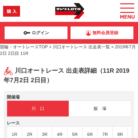
ログイン
無料会員登録
競輪・オートレースTOP
>
川口オートレース 出走表一覧
>
2019年7月
2日 2日目 11R
川口オートレース 出走表詳細（11R 2019
年7月2日 2日目）
開催場
川 口
飯 塚
レース
1R
2R
3R
4R
5R
6R
7R
8R
9R