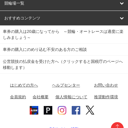
オートレース
レース予想
競輪場一覧
競輪くじ
レース結果
北日本
函館競輪場
青森競輪場
いわき平競輪場
おすすめコンテンツ
車券の購入は20歳になってから ～競輪・オートレースは適度に楽
Dokanto!
キャリーオーバー一覧
関
競輪選手情報
弥彦競輪場
前橋競輪場
取手競輪場
宇都宮競輪場
しみましょう～
東
大宮競輪場
西武園競輪場
京王閣競輪場
立川競輪場
チャリロトプラザ
Perfecta Navi
車券の購入にのめり込む不安のある方のご相談
南
松戸競輪場
千葉競輪場
川崎競輪場
平塚競輪場
公営競技の払戻金を受けた方へ（クリックすると国税庁のページへ
netkeirin
関
移動します）
小田原競輪場
伊東競輪場
静岡競輪場
東
ケイリンガル
中
名古屋競輪場
岐阜競輪場
大垣競輪場
豊橋競輪場
はじめての方へ
ヘルプセンター
お問い合わせ
部
チャリレンジャー
富山競輪場
松阪競輪場
四日市競輪場
会員規約
会社概要
個人情報について
推奨動作環境
競輪場情報
近
福井競輪場
奈良競輪場
向日町競輪場
和歌山競輪場
畿
岸和田競輪場
オートレース場情報