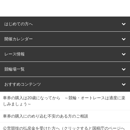
はじめての方へ
はじめての方へ
開催カレンダー
競輪
レース情報
オートレース
レース予想
競輪場一覧
競輪くじ
レース結果
北日本
函館競輪場
青森競輪場
いわき平競輪場
おすすめコンテンツ
車券の購入は20歳になってから ～競輪・オートレースは適度に楽
Dokanto!
キャリーオーバー一覧
関
競輪選手情報
弥彦競輪場
前橋競輪場
取手競輪場
宇都宮競輪場
しみましょう～
東
大宮競輪場
西武園競輪場
京王閣競輪場
立川競輪場
チャリロトプラザ
Perfecta Navi
車券の購入にのめり込む不安のある方のご相談
南
松戸競輪場
千葉競輪場
川崎競輪場
平塚競輪場
公営競技の払戻金を受けた方へ（クリックすると国税庁のページへ
netkeirin