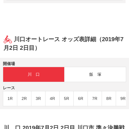
川口オートレース オッズ表詳細（2019年7
月2日 2日目）
開催場
川 口
飯 塚
レース
1R
2R
3R
4R
5R
6R
7R
8R
9R
川 口 2019年7月2日 2日目 川口市 準々決勝戦